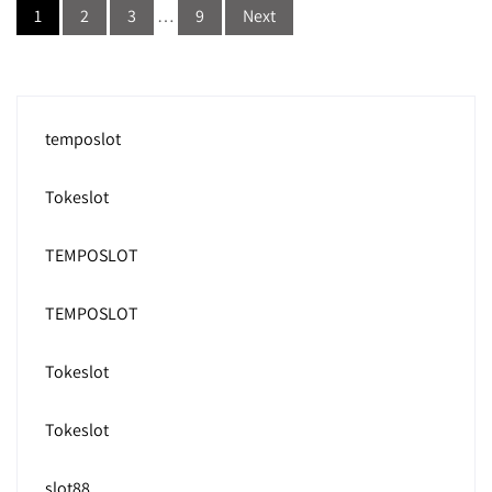
1
2
3
…
9
Next
pagination
temposlot
Tokeslot
TEMPOSLOT
TEMPOSLOT
Tokeslot
Tokeslot
slot88