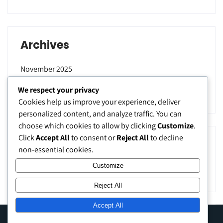
Archives
November 2025
We respect your privacy
September 2025
Cookies help us improve your experience, deliver
personalized content, and analyze traffic. You can
choose which cookies to allow by clicking
Customize
.
Click
Accept All
to consent or
Reject All
to decline
Categories
non-essential cookies.
Customize
Uncategorized
Reject All
Accept All
Hobby Horse Saddlery – Lengkap untuk Peternakan &