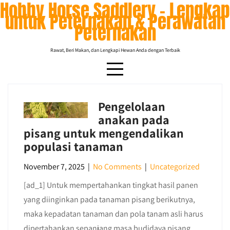
Hobby Horse Saddlery – Lengkap
Skip
untuk Peternakan & Perawatan
to
Peternakan
content
Rawat, Beri Makan, dan Lengkapi Hewan Anda dengan Terbaik
Pengelolaan
anakan pada
pisang untuk mengendalikan
populasi tanaman
November 7, 2025
|
No Comments
|
Uncategorized
[ad_1] Untuk mempertahankan tingkat hasil panen
yang diinginkan pada tanaman pisang berikutnya,
maka kepadatan tanaman dan pola tanam asli harus
dipertahankan sepanjang masa budidaya pisang.