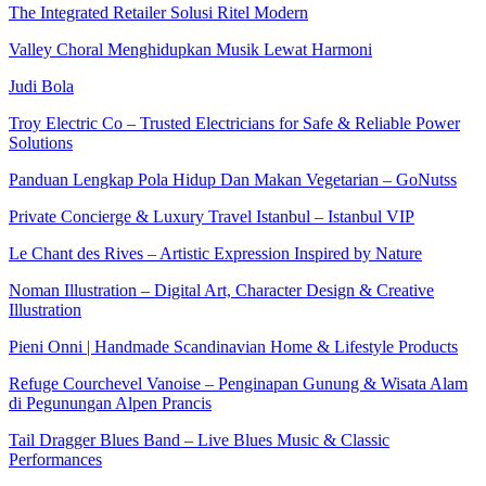
The Integrated Retailer Solusi Ritel Modern
Valley Choral Menghidupkan Musik Lewat Harmoni
Judi Bola
Troy Electric Co – Trusted Electricians for Safe & Reliable Power
Solutions
Panduan Lengkap Pola Hidup Dan Makan Vegetarian – GoNutss
Private Concierge & Luxury Travel Istanbul – Istanbul VIP
Le Chant des Rives – Artistic Expression Inspired by Nature
Noman Illustration – Digital Art, Character Design & Creative
Illustration
Pieni Onni | Handmade Scandinavian Home & Lifestyle Products
Refuge Courchevel Vanoise – Penginapan Gunung & Wisata Alam
di Pegunungan Alpen Prancis
Tail Dragger Blues Band – Live Blues Music & Classic
Performances