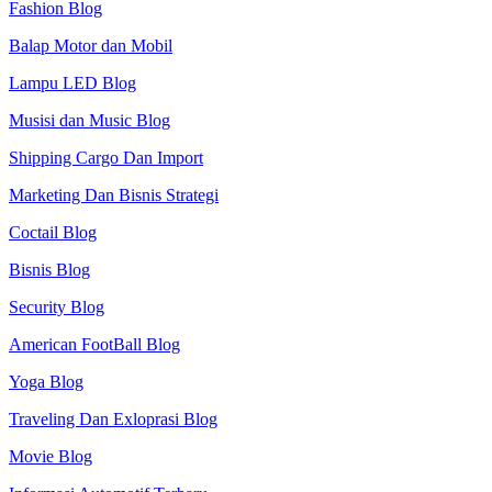
Fashion Blog
Balap Motor dan Mobil
Lampu LED Blog
Musisi dan Music Blog
Shipping Cargo Dan Import
Marketing Dan Bisnis Strategi
Coctail Blog
Bisnis Blog
Security Blog
American FootBall Blog
Yoga Blog
Traveling Dan Exloprasi Blog
Movie Blog