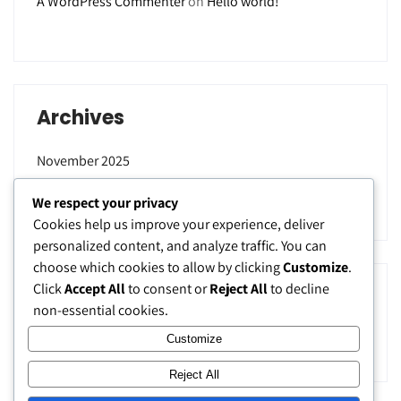
A WordPress Commenter
on
Hello world!
Archives
November 2025
September 2025
We respect your privacy
Cookies help us improve your experience, deliver
personalized content, and analyze traffic. You can
choose which cookies to allow by clicking
Customize
.
Click
Accept All
to consent or
Reject All
to decline
Categories
non-essential cookies.
Uncategorized
Customize
Reject All