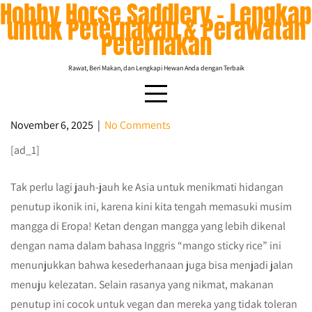
Hobby Horse Saddlery – Lengkap
Skip
untuk Peternakan & Perawatan
to
Peternakan
content
Rawat, Beri Makan, dan Lengkapi Hewan Anda dengan Terbaik
November 6, 2025
|
No Comments
[ad_1]
Resep Ketan Mangga Mudah (Vegan dan
Bebas Gluten)
Tak perlu lagi jauh-jauh ke Asia untuk menikmati hidangan
penutup ikonik ini, karena kini kita tengah memasuki musim
mangga di Eropa! Ketan dengan mangga yang lebih dikenal
dengan nama dalam bahasa Inggris “mango sticky rice” ini
menunjukkan bahwa kesederhanaan juga bisa menjadi jalan
menuju kelezatan. Selain rasanya yang nikmat, makanan
penutup ini cocok untuk vegan dan mereka yang tidak toleran