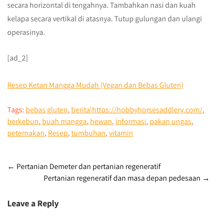
secara horizontal di tengahnya. Tambahkan nasi dan kuah
kelapa secara vertikal di atasnya. Tutup gulungan dan ulangi
operasinya.
[ad_2]
Resep Ketan Mangga Mudah (Vegan dan Bebas Gluten)
Tags:
bebas gluten
,
berita|https://hobbyhorsesaddlery.com/
,
berkebun
,
buah mangga
,
hewan
,
informasi
,
pakan ungas
,
peternakan
,
Resep
,
tumbuhan
,
vitamin
Post
←
Pertanian Demeter dan pertanian regeneratif
Pertanian regeneratif dan masa depan pedesaan
→
navigation
Leave a Reply