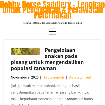
Hobby Horse Saddlery – Lengkap
Skip
untuk Peternakan & Perawatan
to
Peternakan
content
Rawat, Beri Makan, dan Lengkapi Hewan Anda dengan Terbaik
Pengelolaan
Tag:
berkebun
anakan pada
pisang untuk mengendalikan
populasi tanaman
November 7, 2025
|
No Comments
|
Uncategorized
[ad_1] Untuk mempertahankan tingkat hasil panen
yang diinginkan pada tanaman pisang berikutnya,
maka kepadatan tanaman dan pola tanam asli harus