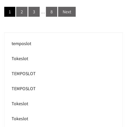
Posts
1
2
3
…
8
Next
navigation
temposlot
Tokeslot
TEMPOSLOT
TEMPOSLOT
Tokeslot
Tokeslot