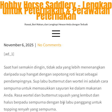
Hobby Horse Saddlery – Lengkap
Skip
untuk Peternakan & Perawatan
to
Peternakan
content
Rawat, Beri Makan, dan Lengkapi Hewan Anda dengan Terbaik
November 6, 2025
|
No Comments
[ad_1]
Sup Butternut Squash & Wortel dengan
Biji Labu Panggang
Saat hari semakin dingin, tidak ada yang lebih menenangkan
daripada sup hangat dengan sepotong roti lezat sebagai
pendampingnya. Sup labu butternut dan wortel ini adalah cara
sempurna untuk memasukkan sayuran ke dalam makanan
Anda. Rasa wortel dan butternut squash yang lembut dan
halus berpadu sempurna dengan biji labu panggang untuk
topping renyah yang sempurna.