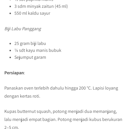
3 sdm minyak zaitun (45 ml)
550 ml kaldu sayur
Biji Labu Panggang
25 gram biji labu
¼ sdt kayu manis bubuk
Sejumput garam
Persiapan
:
Panaskan oven terlebih dahulu hingga 200 °C. Lapisi loyang
dengan kertas roti.
Kupas butternut squash, potong menjadi dua memanjang,
lalu menjadi empat bagian. Potong menjadi kubus berukuran
2–5 cm.