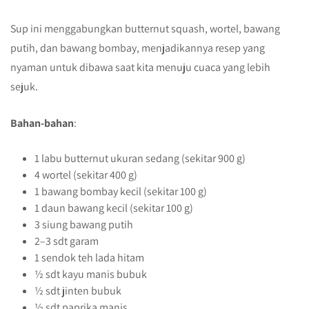
Sup ini menggabungkan butternut squash, wortel, bawang
putih, dan bawang bombay, menjadikannya resep yang
nyaman untuk dibawa saat kita menuju cuaca yang lebih
sejuk.
Bahan-bahan
:
1 labu butternut ukuran sedang (sekitar 900 g)
4 wortel (sekitar 400 g)
1 bawang bombay kecil (sekitar 100 g)
1 daun bawang kecil (sekitar 100 g)
3 siung bawang putih
2–3 sdt garam
1 sendok teh lada hitam
½ sdt kayu manis bubuk
½ sdt jinten bubuk
½ sdt paprika manis