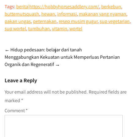
Tags:
berita|https://hobbyhorsesaddlery.com/
,
berkebun
,
butternutsquash
,
hewan
,
informasi
,
makanan yang nyaman
,
pakan ungas
,
peternakan
,
resep musim gugur
,
sup vegetarian
,
sup wortel
,
tumbuhan
,
vitamin
,
wortel
Post
←
Hidup pedesaan: belajar dari tanah
Menggabungkan Kekuatan untuk Memperluas Pertanian
navigation
Organik dan Regeneratif
→
Leave a Reply
Your email address will not be published.
Required fields are
marked
*
Comment
*