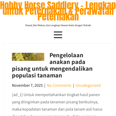
Hobby Horse Saddlery – Lengkap
Skip
untuk Peternakan & Perawatan
to
Peternakan
content
Rawat, Beri Makan, dan Lengkapi Hewan Anda dengan Terbaik
Pengelolaan
Tag:
informasi
anakan pada
pisang untuk mengendalikan
populasi tanaman
November 7, 2025
|
No Comments
|
Uncategorized
[ad_1] Untuk mempertahankan tingkat hasil panen
yang diinginkan pada tanaman pisang berikutnya,
maka kepadatan tanaman dan pola tanam asli harus