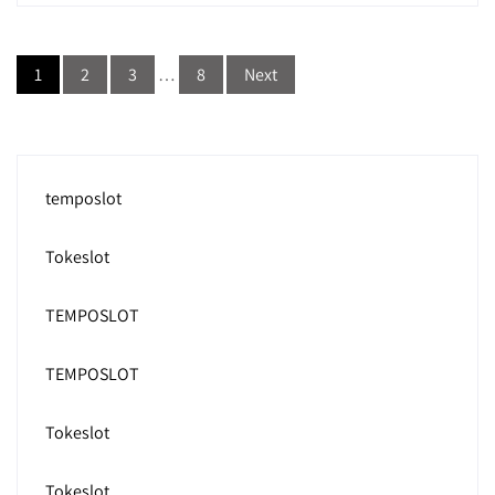
Posts
1
2
3
…
8
Next
navigation
temposlot
Tokeslot
TEMPOSLOT
TEMPOSLOT
Tokeslot
Tokeslot