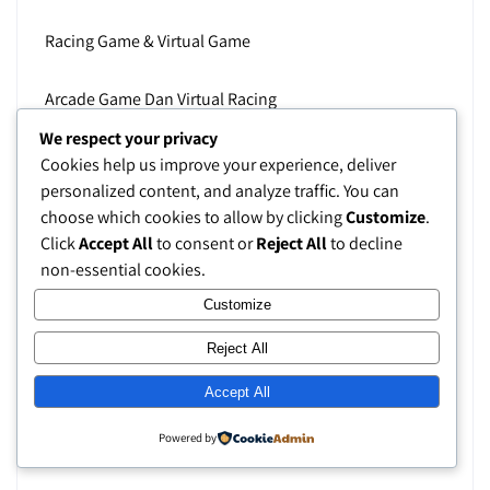
Racing Game & Virtual Game
Arcade Game Dan Virtual Racing
We respect your privacy
Perternakan Blog
Cookies help us improve your experience, deliver
personalized content, and analyze traffic. You can
Liburan Dengan Spot Salju Terbaik
choose which cookies to allow by clicking
Customize
.
Click
Accept All
to consent or
Reject All
to decline
non-essential cookies.
Belajar Mengenal Bisnis
Customize
Local Blog
Reject All
Sekolah Surfing Blog
Accept All
Powered by
Pengetahuan Dan Ilmu Pengetahuan