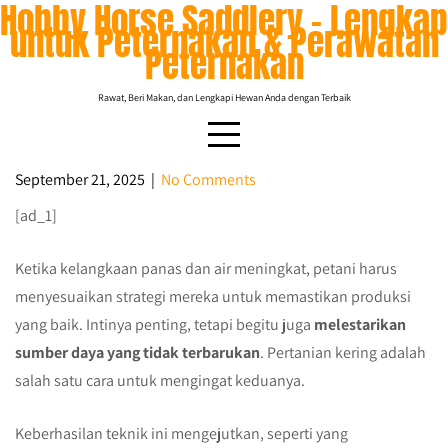
Hobby Horse Saddlery – Lengkap
Skip
untuk Peternakan & Perawatan
to
Peternakan
content
Rawat, Beri Makan, dan Lengkapi Hewan Anda dengan Terbaik
September 21, 2025
|
No Comments
[ad_1]
7 tanaman terbaik untuk pertanian kering
Ketika kelangkaan panas dan air meningkat, petani harus
menyesuaikan strategi mereka untuk memastikan produksi
yang baik. Intinya penting, tetapi begitu juga
melestarikan
sumber daya yang tidak terbarukan
. Pertanian kering adalah
salah satu cara untuk mengingat keduanya.
Keberhasilan teknik ini mengejutkan, seperti yang