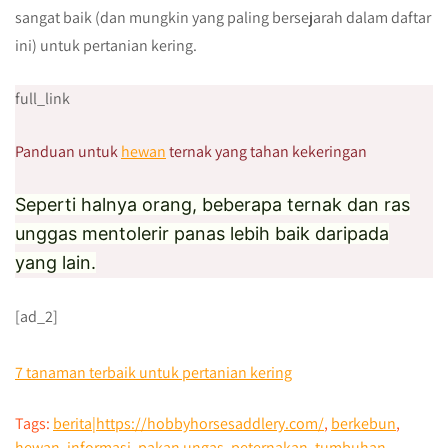
sangat baik (dan mungkin yang paling bersejarah dalam daftar
ini) untuk pertanian kering.
full_link
Panduan untuk
hewan
ternak yang tahan kekeringan
Seperti halnya orang, beberapa ternak dan ras
unggas mentolerir panas lebih baik daripada
yang lain.
[ad_2]
7 tanaman terbaik untuk pertanian kering
Tags:
berita|https://hobbyhorsesaddlery.com/
,
berkebun
,
hewan
,
informasi
,
pakan ungas
,
peternakan
,
tumbuhan
,