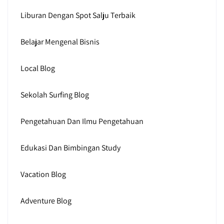
Liburan Dengan Spot Salju Terbaik
Belajar Mengenal Bisnis
Local Blog
Sekolah Surfing Blog
Pengetahuan Dan Ilmu Pengetahuan
Edukasi Dan Bimbingan Study
Vacation Blog
Adventure Blog