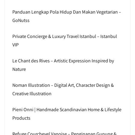
Panduan Lengkap Pola Hidup Dan Makan Vegetarian –
GoNutss
Private Concierge & Luxury Travel Istanbul – Istanbul
VIP
Le Chant des Rives – Artistic Expression Inspired by
Nature
Noman Illustration – Digital Art, Character Design &
Creative Illustration
Pieni Onni | Handmade Scandinavian Home & Lifestyle
Products
Refuge Courchevel Vanoise – Penginapan Gunung &