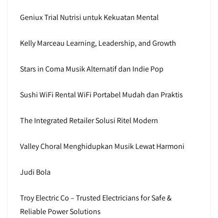
Geniux Trial Nutrisi untuk Kekuatan Mental
Kelly Marceau Learning, Leadership, and Growth
Stars in Coma Musik Alternatif dan Indie Pop
Sushi WiFi Rental WiFi Portabel Mudah dan Praktis
The Integrated Retailer Solusi Ritel Modern
Valley Choral Menghidupkan Musik Lewat Harmoni
Judi Bola
Troy Electric Co – Trusted Electricians for Safe &
Reliable Power Solutions