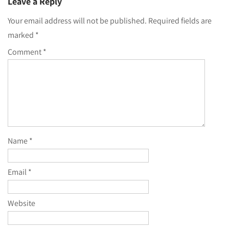
Leave a Reply
Your email address will not be published.
Required fields are
marked
*
Comment
*
Name
*
Email
*
Website