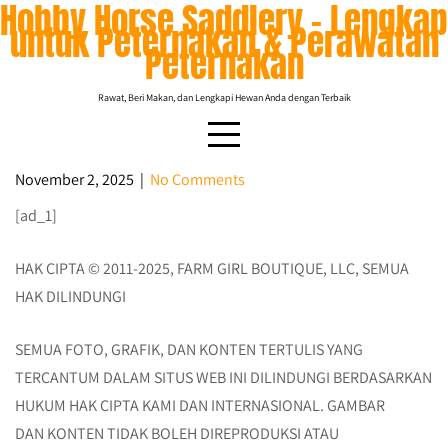
Hobby Horse Saddlery – Lengkap
Skip
untuk Peternakan & Perawatan
to
Peternakan
content
Rawat, Beri Makan, dan Lengkapi Hewan Anda dengan Terbaik
November 2, 2025
|
No Comments
[ad_1]
Arsip Kecantikan + Mode – Gadis Petani
HAK CIPTA © 2011-2025, FARM GIRL BOUTIQUE, LLC, SEMUA
HAK DILINDUNGI
SEMUA FOTO, GRAFIK, DAN KONTEN TERTULIS YANG
TERCANTUM DALAM SITUS WEB INI DILINDUNGI BERDASARKAN
HUKUM HAK CIPTA KAMI DAN INTERNASIONAL. GAMBAR
DAN KONTEN TIDAK BOLEH DIREPRODUKSI ATAU