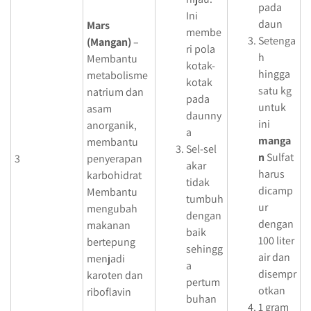
pada
Ini
daun
Mars
membe
Setenga
(Mangan)
–
ri pola
h
Membantu
kotak-
hingga
metabolisme
kotak
satu kg
natrium dan
pada
untuk
asam
daunny
ini
anorganik,
a
manga
membantu
Sel-sel
n
Sulfat
3
penyerapan
akar
harus
karbohidrat
tidak
dicamp
Membantu
tumbuh
ur
mengubah
dengan
dengan
makanan
baik
100 liter
bertepung
sehingg
air dan
menjadi
a
disempr
karoten dan
pertum
otkan
riboflavin
buhan
1 gram