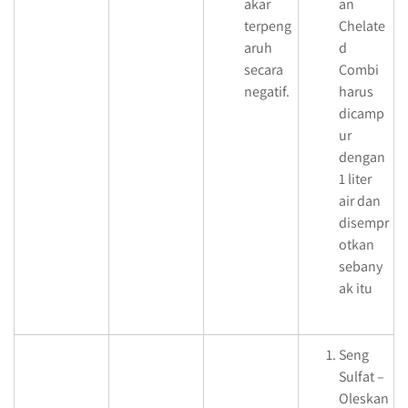
akar
an
terpeng
Chelate
aruh
d
secara
Combi
negatif.
harus
dicamp
ur
dengan
1 liter
air dan
disempr
otkan
sebany
ak itu
Seng
Sulfat –
Oleskan