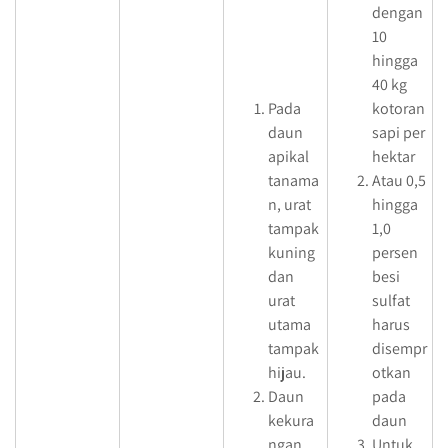
dengan
10
hingga
40 kg
Pada
kotoran
daun
sapi per
apikal
hektar
tanama
Atau 0,5
n, urat
hingga
tampak
1,0
kuning
persen
dan
besi
urat
sulfat
utama
harus
tampak
disempr
hijau.
otkan
Daun
pada
kekura
daun
ngan
Untuk