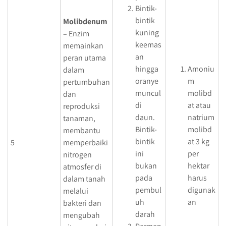
Bintik-
bintik
Molibdenum
kuning
–
Enzim
keemas
memainkan
an
peran utama
hingga
Amoniu
dalam
oranye
m
pertumbuhan
muncul
molibd
dan
di
at atau
reproduksi
daun.
natrium
tanaman,
Bintik-
molibd
membantu
bintik
at 3 kg
5
memperbaiki
ini
per
nitrogen
bukan
hektar
atmosfer di
pada
harus
dalam tanah
pembul
digunak
melalui
uh
an
bakteri dan
darah
mengubah