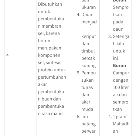
Dibutuhkan
ukuran
Sempro
untuk
Daun
tkan
pembentuka
menjad
pada
n membran
i
daun
sel, karena
keriput
Setenga
boron
dan
h kilo
merupakan
timbul
untuk
4
komponen
bercak
ini
sel, sintesis
kuning
Boron
protein untuk
Pembu
Campur
pertumbuhan
sukan
dengan
akar,
tunas
100 liter
pembentuka
dan
air dan
n buah dan
akar
sempro
pembentuka
muda
tkan
n rasa manis.
Inti
1 gram
batang
Mahadh
berwar
an