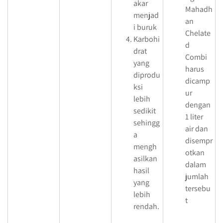
akar
Mahadh
menjad
an
i buruk
Chelate
Karbohi
d
drat
Combi
yang
harus
diprodu
dicamp
ksi
ur
lebih
dengan
sedikit
1 liter
sehingg
air dan
a
disempr
mengh
otkan
asilkan
dalam
hasil
jumlah
yang
tersebu
lebih
t
rendah.