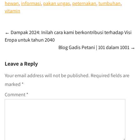
hewan
,
informasi
,
pakan ungas
,
peternakan
,
tumbuhan
,
vitamin
Post
←
Dampak 2024: Inilah cara kami berkontribusi terhadap Visi
Eropa untuk tahun 2040
navigation
Blog Gadis Petani | 101 dalam 1001
→
Leave a Reply
Your email address will not be published.
Required fields are
marked
*
Comment
*