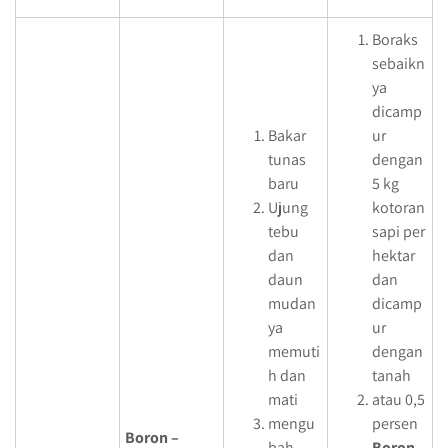
Boraks
sebaikn
ya
dicamp
Bakar
ur
tunas
dengan
baru
5 kg
Ujung
kotoran
tebu
sapi per
dan
hektar
daun
dan
mudan
dicamp
ya
ur
memuti
dengan
h dan
tanah
mati
atau 0,5
mengu
persen
Boron –
bah
Boron