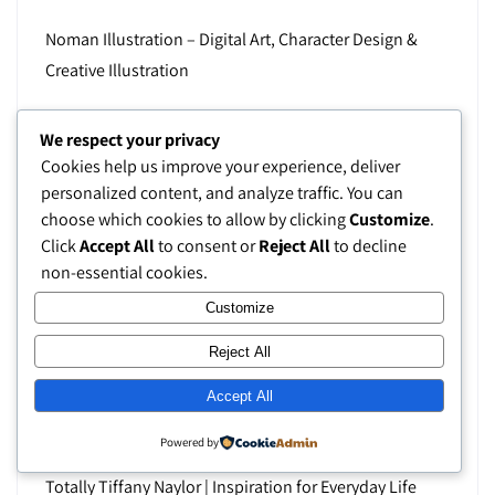
Noman Illustration – Digital Art, Character Design &
Creative Illustration
Pieni Onni | Handmade Scandinavian Home & Lifestyle
We respect your privacy
Products
Cookies help us improve your experience, deliver
personalized content, and analyze traffic. You can
Refuge Courchevel Vanoise – Penginapan Gunung &
choose which cookies to allow by clicking
Customize
.
Click
Accept All
to consent or
Reject All
to decline
Wisata Alam di Pegunungan Alpen Prancis
non-essential cookies.
Tail Dragger Blues Band – Live Blues Music & Classic
Customize
Performances
Reject All
Tomiko Wada – Visual Artist & Fine Art Photography
Accept All
Portfolio
Powered by
Totally Tiffany Naylor | Inspiration for Everyday Life