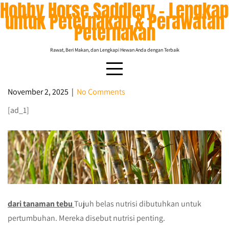
Hobby Horse Saddlery – Lengkap
Skip
untuk Peternakan & Perawatan
to
Peternakan
content
Rawat, Beri Makan, dan Lengkapi Hewan Anda dengan Terbaik
November 2, 2025
|
No Comments
[ad_1]
Pemanfaatan unsur hara mikro untuk
meningkatkan hasil tebu
dari tanaman tebu
Tujuh belas nutrisi dibutuhkan untuk
pertumbuhan. Mereka disebut nutrisi penting.