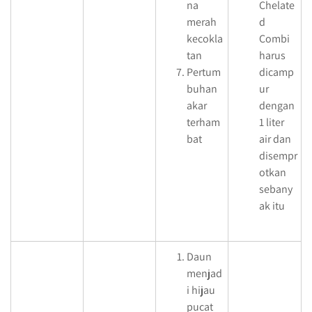
na
Chelate
merah
d
kecokla
Combi
tan
harus
Pertum
dicamp
buhan
ur
akar
dengan
terham
1 liter
bat
air dan
disempr
otkan
sebany
ak itu
Daun
menjad
i hijau
pucat