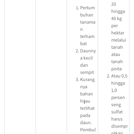
20
Pertum
hingga
buhan
40 kg
tanama
per
n
hektar
terham
melalui
bat
tanah
Daunny
atau
a kecil
tanah
dan
poita
sempit
Atau 0,5
Kurang
hingga
nya
1,0
bahan
persen
hijau
seng
terlihat
sulfat
pada
harus
daun.
disempr
Pembul
otkan