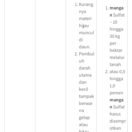
Kurang
manga
nya
n
Sulfat
materi
– 10
hijau
hingga
muncul
30 kg
di
per
daun.
hektar
Pembul
melalui
uh
tanah
darah
atau 0,5
utama
hingga
dan
1,0
kecil
persen
tampak
manga
berwar
n
Sulfat
na
harus
gelap
disempr
atau
otkan
hijau.