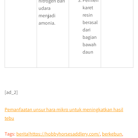
Permen
nitrogen dari
karet
udara
resin
menjadi
berasal
amonia.
dari
bagian
bawah
daun
[ad_2]
Pemanfaatan unsur hara mikro untuk meningkatkan hasil
tebu
Tags:
berita|https://hobbyhorsesaddlery.com/
,
berkebun
,