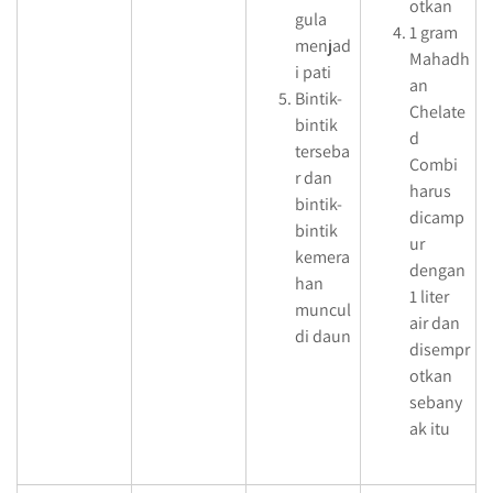
otkan
gula
1 gram
menjad
Mahadh
i pati
an
Bintik-
Chelate
bintik
d
terseba
Combi
r dan
harus
bintik-
dicamp
bintik
ur
kemera
dengan
han
1 liter
muncul
air dan
di daun
disempr
otkan
sebany
ak itu