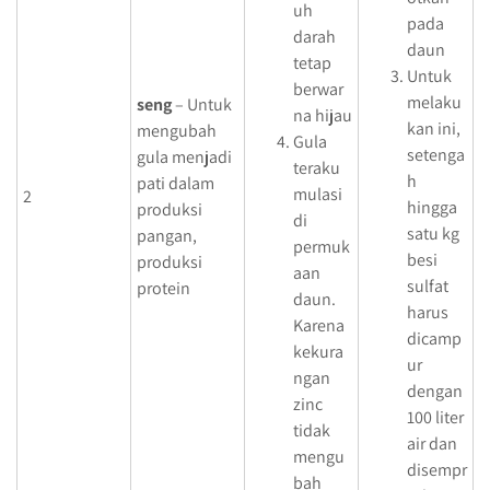
uh
pada
darah
daun
tetap
Untuk
berwar
melaku
seng
– Untuk
na hijau
kan ini,
mengubah
Gula
setenga
gula menjadi
teraku
h
pati dalam
mulasi
2
hingga
produksi
di
satu kg
pangan,
permuk
besi
produksi
aan
sulfat
protein
daun.
harus
Karena
dicamp
kekura
ur
ngan
dengan
zinc
100 liter
tidak
air dan
mengu
disempr
bah