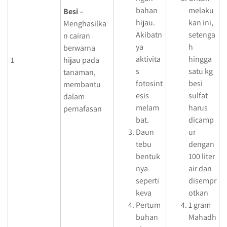
bahan
melaku
Besi
–
hijau.
kan ini,
Menghasilka
Akibatn
setenga
n cairan
ya
h
berwarna
aktivita
hingga
1
hijau pada
s
satu kg
tanaman,
fotosint
besi
membantu
esis
sulfat
dalam
melam
harus
pernafasan
bat.
dicamp
Daun
ur
tebu
dengan
bentuk
100 liter
nya
air dan
seperti
disempr
keva
otkan
Pertum
1 gram
buhan
Mahadh