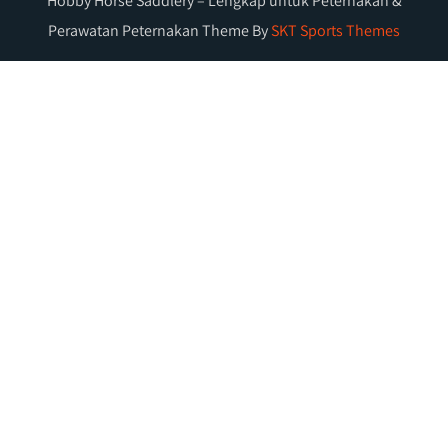
Hobby Horse Saddlery – Lengkap untuk Peternakan &
Perawatan Peternakan Theme By
SKT Sports Themes