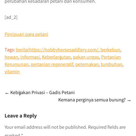
perubahan kesadaran petani dan konsumen.
[ad_2]
Penipuan para petani
Tags:
berita|https://hobbyhorsesaddlery.com/
,
berkebun
,
hewan
,
informasi
,
Keberlanjutan
,
pakan ungas
,
Pertanian
Kerumunan
,
pertanian regeneratif
,
peternakan
,
tumbuhan
,
vitamin
Post
←
Kebijakan Privasi – Gadis Petani
Kemana perginya semua burung?
→
navigation
Leave a Reply
Your email address will not be published.
Required fields are
marked
*