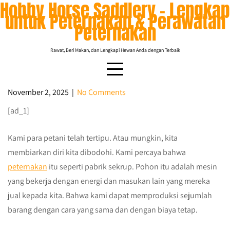
Hobby Horse Saddlery – Lengkap
Skip
untuk Peternakan & Perawatan
to
Peternakan
content
Rawat, Beri Makan, dan Lengkapi Hewan Anda dengan Terbaik
November 2, 2025
|
No Comments
[ad_1]
Penipuan para petani
Kami para petani telah tertipu. Atau mungkin, kita
membiarkan diri kita dibodohi. Kami percaya bahwa
peternakan
itu seperti pabrik sekrup. Pohon itu adalah mesin
yang bekerja dengan energi dan masukan lain yang mereka
jual kepada kita. Bahwa kami dapat memproduksi sejumlah
barang dengan cara yang sama dan dengan biaya tetap.