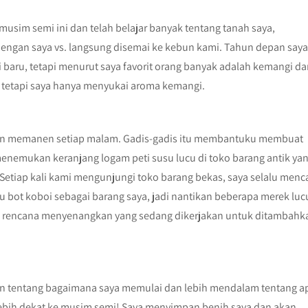
usim semi ini dan telah belajar banyak tentang tanah saya,
dengan saya vs. langsung disemai ke kebun kami. Tahun depan saya
 baru, tetapi menurut saya favorit orang banyak adalah kemangi d
a tetapi saya hanya menyukai aroma kemangi.
 dan memanen setiap malam. Gadis-gadis itu membantuku membuat
nemukan keranjang logam peti susu lucu di toko barang antik ya
Setiap kali kami mengunjungi toko barang bekas, saya selalu menca
u bot koboi sebagai barang saya, jadi nantikan beberapa merek luc
a rencana menyenangkan yang sedang dikerjakan untuk ditambahk
an tentang bagaimana saya memulai dan lebih mendalam tentang a
 lebih dekat ke musim semi! Saya menyimpan benih saya dan akan