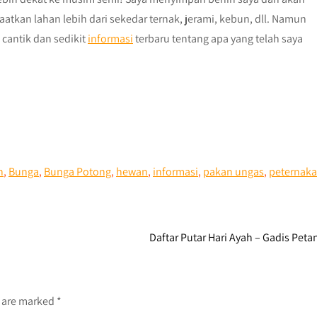
tkan lahan lebih dari sekedar ternak, jerami, kebun, dll. Namun
 cantik dan sedikit
informasi
terbaru tentang apa yang telah saya
n
,
Bunga
,
Bunga Potong
,
hewan
,
informasi
,
pakan ungas
,
peternak
Daftar Putar Hari Ayah – Gadis Peta
s are marked
*