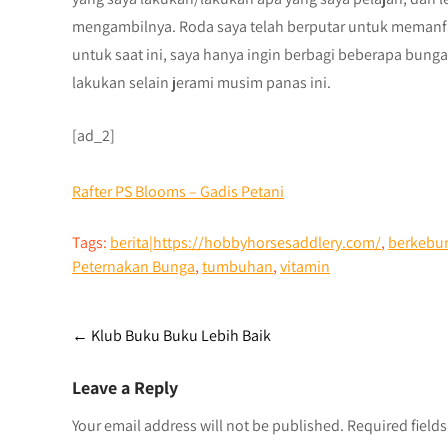
mengambilnya. Roda saya telah berputar untuk memanfaa
untuk saat ini, saya hanya ingin berbagi beberapa bunga
lakukan selain jerami musim panas ini.
[ad_2]
Rafter PS Blooms – Gadis Petani
Tags:
berita|https://hobbyhorsesaddlery.com/
,
berkebu
Peternakan Bunga
,
tumbuhan
,
vitamin
Post
←
Klub Buku Buku Lebih Baik
navigation
Leave a Reply
Your email address will not be published.
Required field