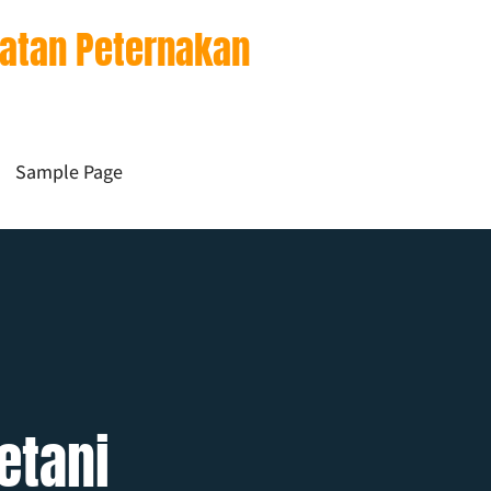
watan Peternakan
Sample Page
etani