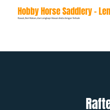
Skip
Hobby Horse Saddlery – Le
to
content
Rawat, Beri Makan, dan Lengkapi Hewan Anda dengan Terbaik
Raft