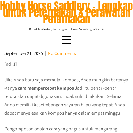
Hobby Horse Saddlery – Lengkap
Skip
untuk Peternakan & Perawatan
to
Peternakan
content
Rawat, Beri Makan, dan Lengkapi Hewan Anda dengan Terbaik
September 21, 2025
|
No Comments
[ad_1]
Cara mempercepat kompos Anda: 5
rekomendasi
Jika Anda baru saja memulai kompos, Anda mungkin bertanya
-tanya
cara mempercepat kompos
Jadi itu benar -benar
terurai dan dapat digunakan. Tidak sulit dilakukan! Selama
Anda memiliki keseimbangan sayuran hijau yang tepat, Anda
dapat menyelesaikan kompos hanya dalam empat minggu.
Pengomposan adalah cara yang bagus untuk mengurangi