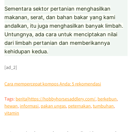
Sementara sektor pertanian menghasilkan
makanan, serat, dan bahan bakar yang kami
andalkan, itu juga menghasilkan banyak limbah.
Untungnya, ada cara untuk menciptakan nilai
dari limbah pertanian dan memberikannya
kehidupan kedua.
[ad_2]
Cara mempercepat kompos Anda: 5 rekomendasi
Tags:
berita|https://hobbyhorsesaddlery.com/
,
berkebun
,
hewan
,
informasi
,
pakan ungas
,
peternakan
,
tumbuhan
,
vitamin