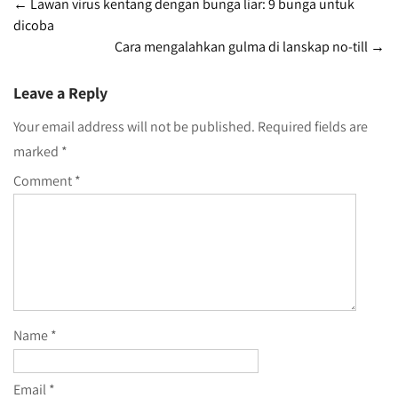
Post
←
Lawan virus kentang dengan bunga liar: 9 bunga untuk
dicoba
navigation
Cara mengalahkan gulma di lanskap no-till
→
Leave a Reply
Your email address will not be published.
Required fields are
marked
*
Comment
*
Name
*
Email
*