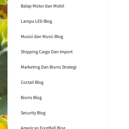
Balap Motor dan Mobil
Lampu LED Blog
Musisi dan Music Blog
Shipping Cargo Dan Import
Marketing Dan Bisnis Strategi
Coctail Blog
Bisnis Blog
Security Blog
American FootBall Blog