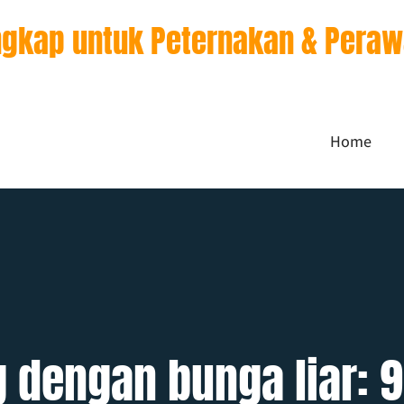
ngkap untuk Peternakan & Pera
Home
 dengan bunga liar: 