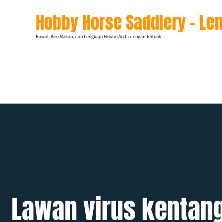
Skip
Hobby Horse Saddlery – Le
to
content
Rawat, Beri Makan, dan Lengkapi Hewan Anda dengan Terbaik
Lawan virus kentang