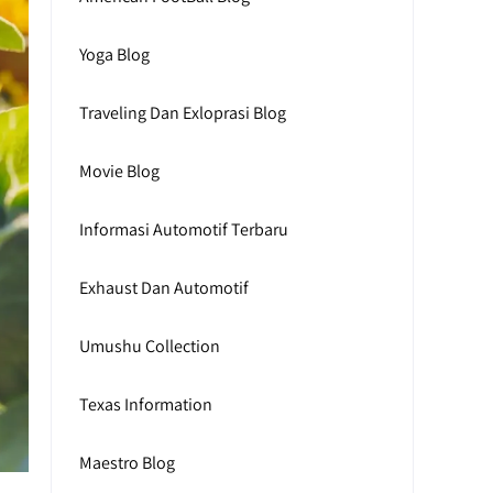
Yoga Blog
Traveling Dan Exloprasi Blog
Movie Blog
Informasi Automotif Terbaru
Exhaust Dan Automotif
Umushu Collection
Texas Information
Maestro Blog