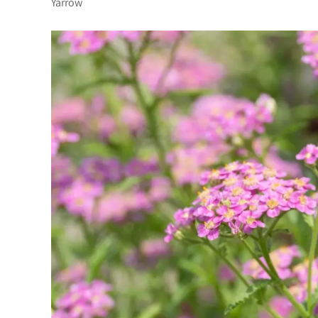
Yarrow