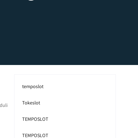
temposlot
Tokeslot
duli
TEMPOSLOT
TEMPOSLOT