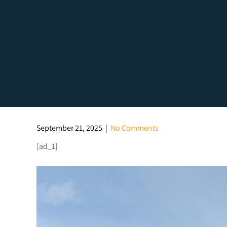
September 21, 2025
|
No Comments
[ad_1]