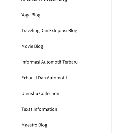
Yoga Blog
Traveling Dan Exloprasi Blog
Movie Blog
Informasi Automotif Terbaru
Exhaust Dan Automotif
Umushu Collection
Texas Information
Maestro Blog