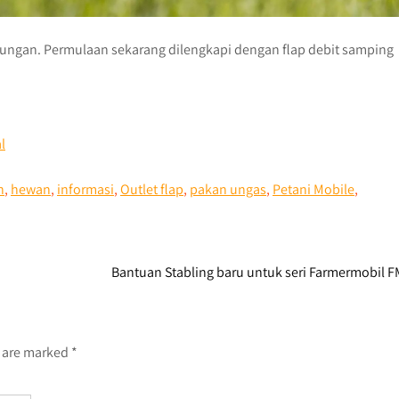
tungan. Permulaan sekarang dilengkapi dengan flap debit samping
l
n
,
hewan
,
informasi
,
Outlet flap
,
pakan ungas
,
Petani Mobile
,
Bantuan Stabling baru untuk seri Farmermobil 
s are marked
*