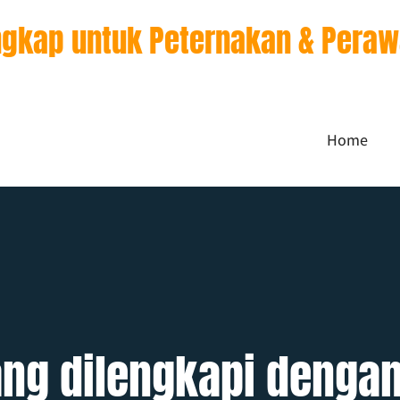
ngkap untuk Peternakan & Pera
Home
g dilengkapi dengan f