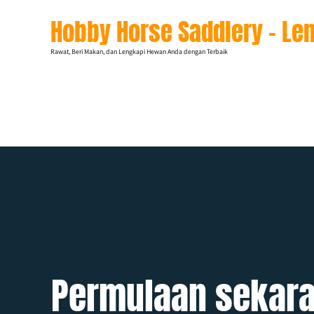
Skip
Hobby Horse Saddlery – Le
to
content
Rawat, Beri Makan, dan Lengkapi Hewan Anda dengan Terbaik
Permulaan sekaran