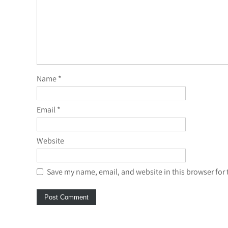
Name
*
Email
*
Website
Save my name, email, and website in this browser for