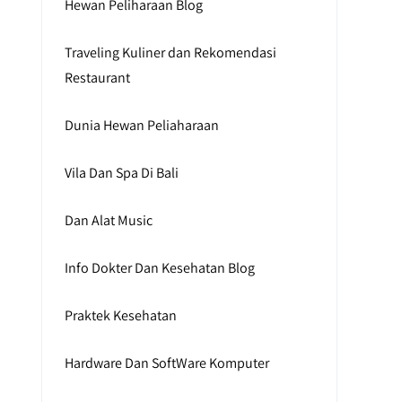
Hewan Peliharaan Blog
Traveling Kuliner dan Rekomendasi
Restaurant
Dunia Hewan Peliaharaan
Vila Dan Spa Di Bali
Dan Alat Music
Info Dokter Dan Kesehatan Blog
Praktek Kesehatan
Hardware Dan SoftWare Komputer