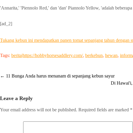
'Annarita,' 'Piennolo Red,' dan 'dan' Piannolo Yellow, 'adalah beberap
[ad_2]
Tukang kebun ini mendapatkan panen tomat sepanjang tahun dengan st
Tags:
berita|https://hobbyhorsesaddlery.com/
,
berkebun
,
hewan
,
inform
Post
←
11 Bunga Anda harus menanam di sepanjang kebun sayur
Di Hawai'i,
navigation
Leave a Reply
Your email address will not be published.
Required fields are marked
*