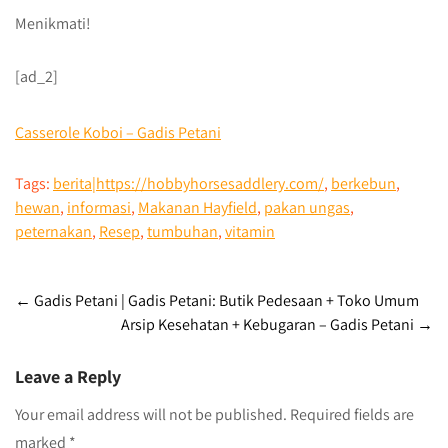
Menikmati!
[ad_2]
Casserole Koboi – Gadis Petani
Tags:
berita|https://hobbyhorsesaddlery.com/
,
berkebun
,
hewan
,
informasi
,
Makanan Hayfield
,
pakan ungas
,
peternakan
,
Resep
,
tumbuhan
,
vitamin
Post
←
Gadis Petani | Gadis Petani: Butik Pedesaan + Toko Umum
Arsip Kesehatan + Kebugaran – Gadis Petani
→
navigation
Leave a Reply
Your email address will not be published.
Required fields are
marked
*