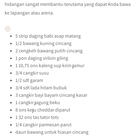
hidangan sangat membantu-terutama yang dapat Anda bawa
ke lapangan atau arena.
5
strip
daging babi asap
matang
1/2
bawang kuning
cincang
2
cengkeh
bawang putih
cincang
1
pon
daging sirloin giling
1
10,75 ons
kaleng sup krim jamur
3/4
cangkir
susu
1/2
sdt
garam
3/4
sdt
lada hitam bubuk
3
cangkir
bayi bayam
cincang kasar
1
cangkir
jagung beku
8
ons
keju cheddar
diparut
1
32 ons
tas tator tots
1/4
cangkir
parmesan
parut
daun bawang untuk hiasan
cincang