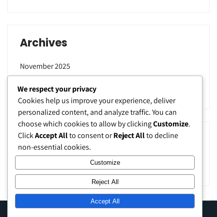
Archives
November 2025
September 2025
We respect your privacy
Cookies help us improve your experience, deliver
personalized content, and analyze traffic. You can
choose which cookies to allow by clicking
Customize
.
Click
Accept All
to consent or
Reject All
to decline
Categories
non-essential cookies.
Uncategorized
Customize
Reject All
Accept All
Hobby Horse Saddlery – Lengkap untuk Peternakan &