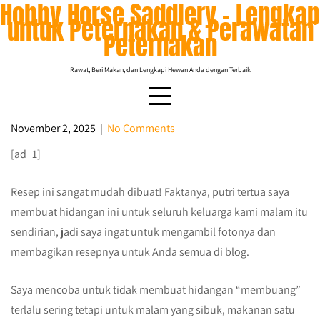
Hobby Horse Saddlery – Lengkap
Skip
untuk Peternakan & Perawatan
to
Peternakan
content
Rawat, Beri Makan, dan Lengkapi Hewan Anda dengan Terbaik
November 2, 2025
|
No Comments
[ad_1]
Casserole Koboi – Gadis Petani
Resep ini sangat mudah dibuat! Faktanya, putri tertua saya
membuat hidangan ini untuk seluruh keluarga kami malam itu
sendirian, jadi saya ingat untuk mengambil fotonya dan
membagikan resepnya untuk Anda semua di blog.
Saya mencoba untuk tidak membuat hidangan “membuang”
terlalu sering tetapi untuk malam yang sibuk, makanan satu