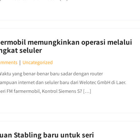
ermobil memungkinkan operasi melalui
ngkat seluler
omments
|
Uncategorized
Waktu yang benar-benar baru sadar dengan router
mpuan internet dan seluler baru dari Welotec GmbH di Laer.
eri FM farmermobil, Kontrol Siemens S7 […]
uan Stabling baru untuk seri