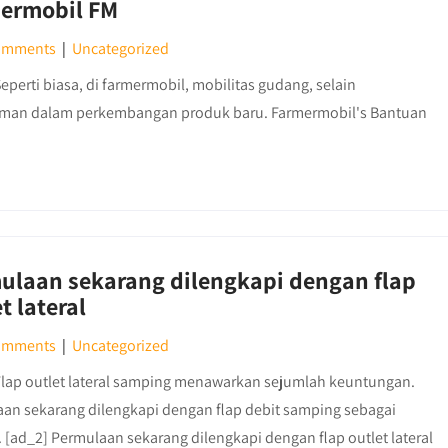
ermobil FM
omments
|
Uncategorized
Seperti biasa, di farmermobil, mobilitas gudang, selain
doman dalam perkembangan produk baru. Farmermobil's Bantuan
ulaan sekarang dilengkapi dengan flap
t lateral
omments
|
Uncategorized
Flap outlet lateral samping menawarkan sejumlah keuntungan.
an sekarang dilengkapi dengan flap debit samping sebagai
. [ad_2] Permulaan sekarang dilengkapi dengan flap outlet lateral