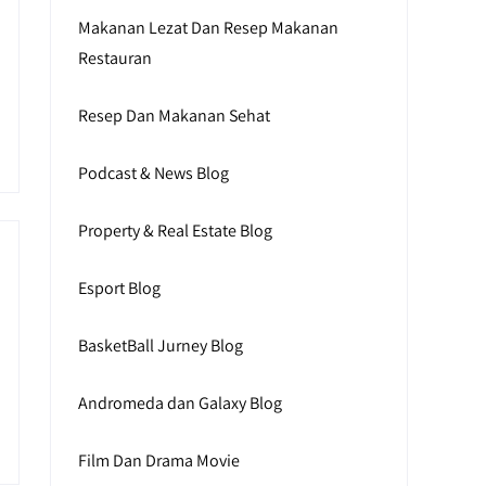
Makanan Lezat Dan Resep Makanan
Restauran
Resep Dan Makanan Sehat
Podcast & News Blog
Property & Real Estate Blog
Esport Blog
BasketBall Jurney Blog
Andromeda dan Galaxy Blog
Film Dan Drama Movie