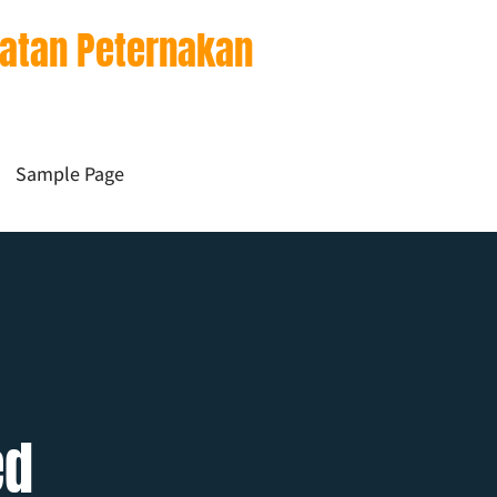
watan Peternakan
Sample Page
ed