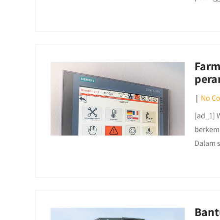
Farm
pera
|
No C
[ad_1] 
berkema
Dalam s
Bant