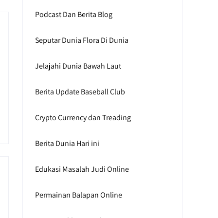
Podcast Dan Berita Blog
Seputar Dunia Flora Di Dunia
Jelajahi Dunia Bawah Laut
Berita Update Baseball Club
Crypto Currency dan Treading
Berita Dunia Hari ini
Edukasi Masalah Judi Online
Permainan Balapan Online